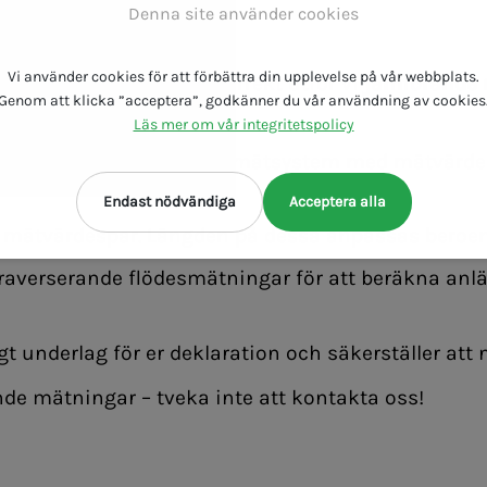
Denna site använder cookies
till?
Vi använder cookies för att förbättra din upplevelse på vår webbplats.
a mätsystem fungerar korrekt utför vi
jämförande 
Genom att klicka ”acceptera”, godkänner du vår användning av cookies
Läs mer om vår integritetspolicy
rån anläggningens fasta mätsystem med mätvärden 
Endast nödvändiga
Acceptera alla
 mätvärdespar. Längden på dessa anpassas beroen
raverserande flödesmätningar för att beräkna an
igt underlag för er deklaration och säkerställer att 
de mätningar – tveka inte att
kontakta oss
!