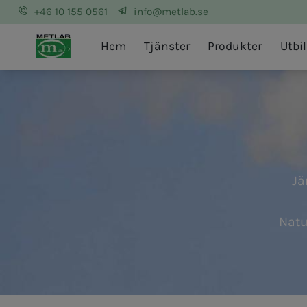
+46 10 155 0561
info@metlab.se
Metlab
Hem
Tjänster
Produkter
Utbi
Jä
Natu