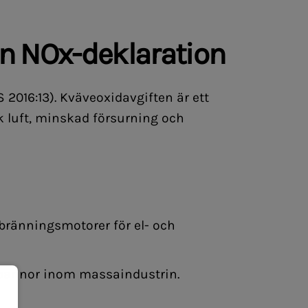
in NOx-deklaration
 2016:13). Kväveoxidavgiften är ett
k luft, minskad försurning och
rbränningsmotorer för el- och
utpannor inom massaindustrin.