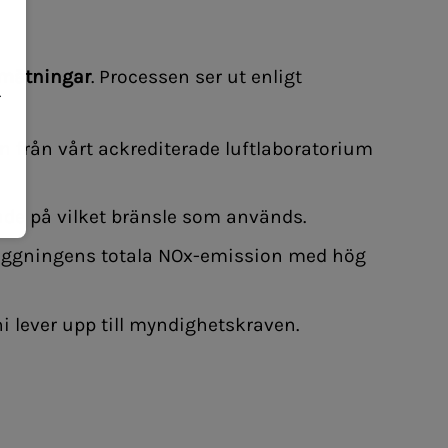
mätningar
. Processen ser ut enligt
.
från vårt ackrediterade luftlaboratorium
de på vilket bränsle som används.
läggningens totala NOx-emission med hög
ni lever upp till myndighetskraven.