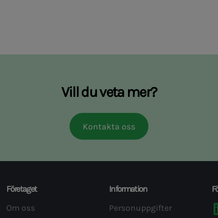
Vill du veta mer?
Kontakta oss
Företaget
Information
Fö
Om oss
Personuppgifter