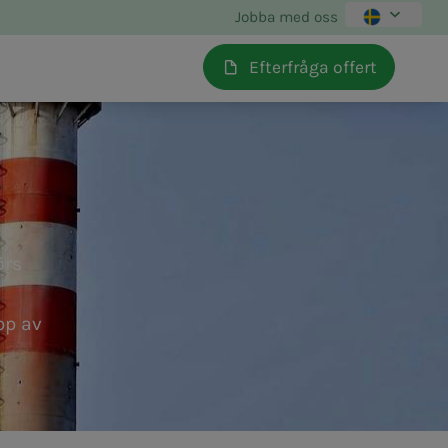
Jobba med oss
Efterfråga offert
örs
pp av