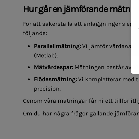
Hur går en jämförande mätning 
För att säkerställa att anläggningens egn
följande:
Parallellmätning:
Vi jämför värdena f
(Metlab).
Mätvärdespar:
Mätningen består av 10
Flödesmätning:
Vi kompletterar med t
precision.
Genom våra mätningar får ni ett tillförlitl
Om du har några frågor gällande jämföran