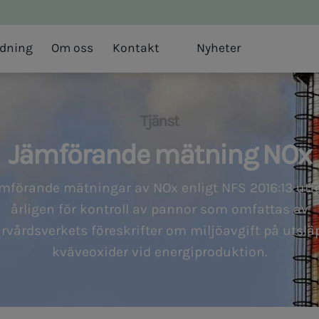
ldning
Om oss
Kontakt
Nyheter
Tjänst
Jämförande mätning NOx
mförande mätningar av NOx enligt NFS 2016:13 utf
årligen för kontroll av pannor som omfattas av
rvårdsverkets föreskrifter om miljöavgift på utslä
kväveoxider vid energiproduktion.