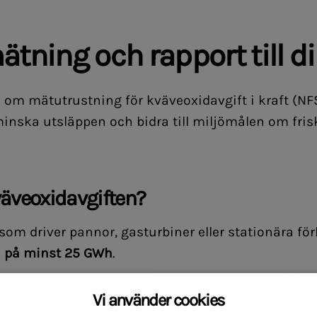
ätning och rapport till d
na om mätutrustning för kväveoxidavgift i kraft (NFS
minska utsläppen och bidra till miljömålen om fris
äveoxidavgiften?
som driver pannor, gasturbiner eller stationära fö
n på minst 25 GWh
.
), vilket bland annat inkluderar sodapannor och l
Vi använder cookies